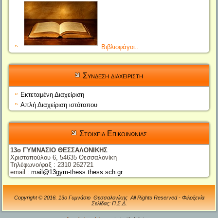
Βιβλιοφάγοι..
Συνδεση διαχειριστη
Εκτεταμένη Διαχείριση
Απλή Διαχείριση ιστότοπου
Στοιχεια Επικοινωνιας
13ο ΓΥΜΝΑΣΙΟ ΘΕΣΣΑΛΟΝΙΚΗΣ
Χριστοπούλου 6, 54635 Θεσσαλονίκη
Τηλέφωνο/φαξ : 2310 262721
email :
mail@13gym-thess.thess.sch.gr
Copyright © 2016. 13ο Γυμνάσιο Θεσσαλονίκης All Rights Reserved - Φιλοξενία
Σελίδας: Π.Σ.Δ.