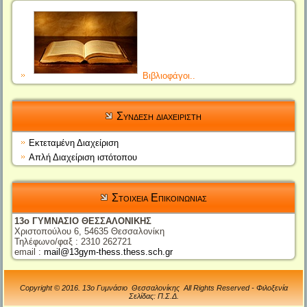
Βιβλιοφάγοι..
Συνδεση διαχειριστη
Εκτεταμένη Διαχείριση
Απλή Διαχείριση ιστότοπου
Στοιχεια Επικοινωνιας
13ο ΓΥΜΝΑΣΙΟ ΘΕΣΣΑΛΟΝΙΚΗΣ
Χριστοπούλου 6, 54635 Θεσσαλονίκη
Τηλέφωνο/φαξ : 2310 262721
email :
mail@13gym-thess.thess.sch.gr
Copyright © 2016. 13ο Γυμνάσιο Θεσσαλονίκης All Rights Reserved - Φιλοξενία
Σελίδας: Π.Σ.Δ.